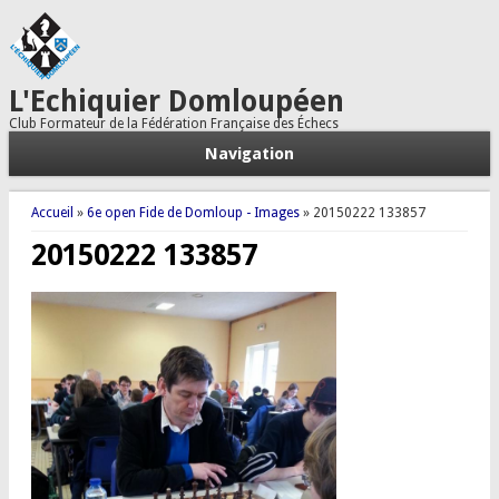
L'Echiquier Domloupéen
Club Formateur de la Fédération Française des Échecs
Navigation
Vous êtes ici
Accueil
»
6e open Fide de Domloup - Images
» 20150222 133857
20150222 133857