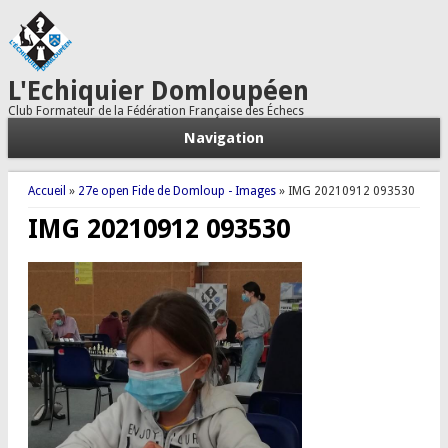
L'Echiquier Domloupéen
Club Formateur de la Fédération Française des Échecs
Navigation
Vous êtes ici
Accueil
»
27e open Fide de Domloup - Images
» IMG 20210912 093530
IMG 20210912 093530