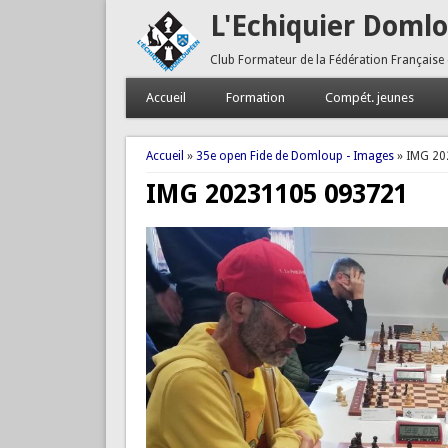
L'Echiquier Doml
Club Formateur de la Fédération Française
Accueil
Formation
Compét. jeunes
Vous êtes ici
Accueil
»
35e open Fide de Domloup - Images
» IMG 20
IMG 20231105 093721