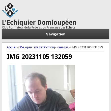
L'Echiquier Domloupéen
Club Formateur de la Fédération Française des Échecs
Navigation
Vous êtes ici
Accueil
»
35e open Fide de Domloup - Images
» IMG 20231105 132059
IMG 20231105 132059