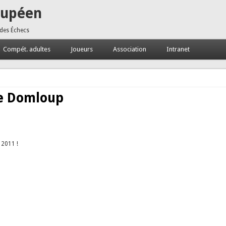
oupéen
 des Échecs
Compét. adultes
Joueurs
Association
Intranet
de Domloup
 2011 !