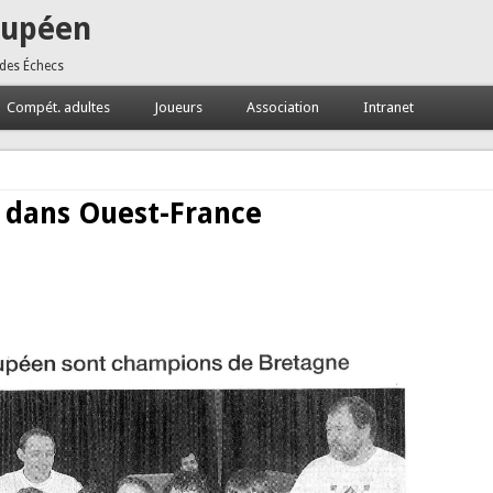
oupéen
 des Échecs
Compét. adultes
Joueurs
Association
Intranet
 dans Ouest-France