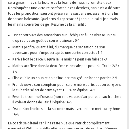
sera grise mine : si la lecture de la feuille de match promettait aux
Domloupéens une victoire confortable ces derniers, habitués à déjouer
tous les pronostics, sauront préserver le suspens nécessaire à une fin
de saison haletante. Quel sens du spectacle ! J'applaudirai si je n'avais
les mains couvertes de gel. Résumé de la chienlit :
Oscar retrouve des sensations sur l'échiquier à une vitesse un peu
trop rapide au goût de son entraîneur : 0-1
Mathis profite, quant à lui, du manque de sensation de son
adversaire pour s'imposer après une partie correcte : 1-1
Karèle boit le calice jusqu'à la lie mais ne peut rien faire : 1-3
Mathis accélère dans la deuxième et ne cale pas pour s'offrir le 2/2 :
2-3
Elise oublie un coup et doit s'incliner malgré une bonne partie : 2-5
Franck ouvre son compteur pour sa première participation et rejoint
le club très sélect de ceux ayant 100% en équipe : 4-5
Ewen fait comme l'oiseau (non il ne vit pas d'air pur et d'eau fraiche :
il vole) et donne de l'air à l'équipe : 6-5
Oscar s'incline lors de la seconde mais avec un bien meilleur rythme
: 6-6
Le coach se détend car il ne reste plus que Patrick complètement
gagnant et William en difficulté mais avec encore du jeu. Las, l'équipe