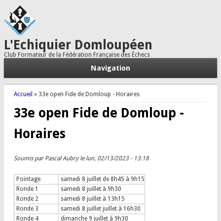
L'Echiquier Domloupéen
Club Formateur de la Fédération Française des Échecs
Navigation
Vous êtes ici
Accueil
» 33e open Fide de Domloup - Horaires
33e open Fide de Domloup -
Horaires
Soumis par
Pascal Aubry
le lun, 02/13/2023 - 13:18
Pointage
samedi 8 juillet de 8h45 à 9h15
Ronde 1
samedi 8 juillet à 9h30
Ronde 2
samedi 8 juillet à 13h15
Ronde 3
samedi 8 juillet juillet à 16h30
Ronde 4
dimanche 9 juillet à 9h30