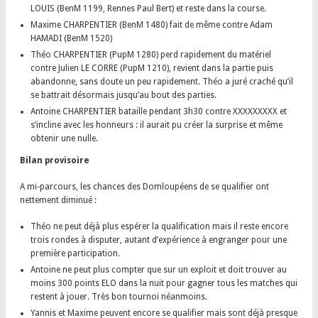
LOUIS (BenM 1199, Rennes Paul Bert) et reste dans la course.
Maxime CHARPENTIER (BenM 1480) fait de même contre Adam
HAMADI (BenM 1520)
Théo CHARPENTIER (PupM 1280) perd rapidement du matériel
contre Julien LE CORRE (PupM 1210), revient dans la partie puis
abandonne, sans doute un peu rapidement. Théo a juré craché qu’il
se battrait désormais jusqu’au bout des parties.
Antoine CHARPENTIER bataille pendant 3h30 contre XXXXXXXXX et
s’incline avec les honneurs : il aurait pu créer la surprise et même
obtenir une nulle.
Bilan provisoire
A mi-parcours, les chances des Domloupéens de se qualifier ont
nettement diminué :
Théo ne peut déjà plus espérer la qualification mais il reste encore
trois rondes à disputer, autant d’expérience à engranger pour une
première participation.
Antoine ne peut plus compter que sur un exploit et doit trouver au
moins 300 points ELO dans la nuit pour gagner tous les matches qui
restent à jouer. Très bon tournoi néanmoins.
Yannis et Maxime peuvent encore se qualifier mais sont déjà presque