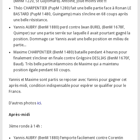
(MinM 1220, St Guyomard). Antoine, joue moins vite !!!
Théo CHARPENTIER (PupM 1280) fait une belle partie face à Ronan LE
BASTARD (PupM 1480, Guingamp) mais s’incline en 68 coups après
une belle résistance.
Yannis AUBRY (BenM 1880) perd contre Iwan BUREL (BenM 1678F,
Quimper) sur une partie serrée sur laquelle il avait pourtant gagné la
position. Dommage car Yannis avait une belle position en milieu de
partie...
Maxime CHARPENTIER (BenM 1480) bataille pendant 4 heures pour
finalement s’incliner en finale contre Grégoire DESLIAS (BenM 1670F,
Baud). Très belle partie néanmoins de Maxime qui a maintenu
position égale pendant 60 coups.
Yannis et Maxime sont partis se reposer avec Yannis pour gagner cet
après-midi, condition indispensable pour espérer se qualifier pour le
France.
D’autres photos
ici
.
Après-midi
3ème ronde à 14h :
Yannis AUBRY (BenM 1880) l’emporte facilement contre Corentin