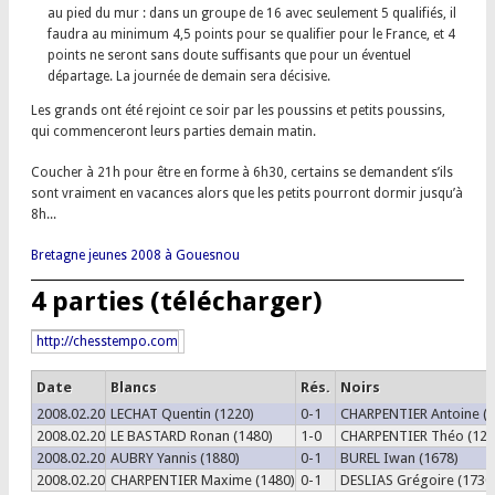
au pied du mur : dans un groupe de 16 avec seulement 5 qualifiés, il
faudra au minimum 4,5 points pour se qualifier pour le France, et 4
points ne seront sans doute suffisants que pour un éventuel
départage. La journée de demain sera décisive.
Les grands ont été rejoint ce soir par les poussins et petits poussins,
qui commenceront leurs parties demain matin.
Coucher à 21h pour être en forme à 6h30, certains se demandent s’ils
sont vraiment en vacances alors que les petits pourront dormir jusqu’à
8h...
Bretagne jeunes 2008 à Gouesnou
4 parties (
télécharger
)
http://chesstempo.com
Date
Blancs
Rés.
Noirs
2008.02.20
LECHAT Quentin (1220)
0-1
CHARPENTIER Antoine (1
2008.02.20
LE BASTARD Ronan (1480)
1-0
CHARPENTIER Théo (128
2008.02.20
AUBRY Yannis (1880)
0-1
BUREL Iwan (1678)
2008.02.20
CHARPENTIER Maxime (1480)
0-1
DESLIAS Grégoire (1730