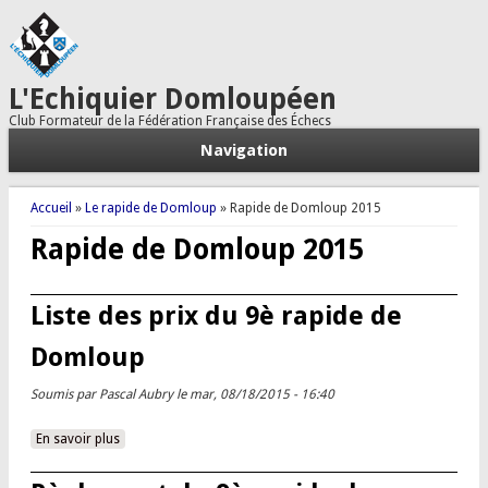
L'Echiquier Domloupéen
Club Formateur de la Fédération Française des Échecs
Navigation
Vous êtes ici
Accueil
»
Le rapide de Domloup
» Rapide de Domloup 2015
Rapide de Domloup 2015
Liste des prix du 9è rapide de
Domloup
Soumis par
Pascal Aubry
le mar, 08/18/2015 - 16:40
En savoir plus
à propos de Liste des prix du 9è rapide de Domloup