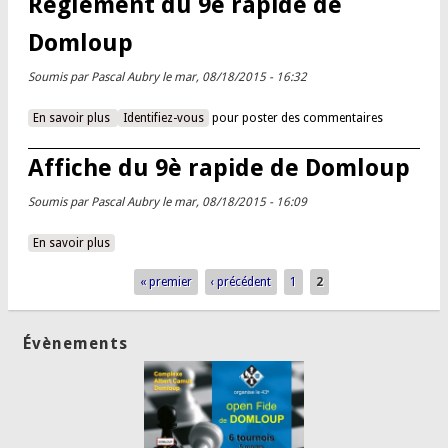
Règlement du 9è rapide de
Domloup
Soumis par
Pascal Aubry
le mar, 08/18/2015 - 16:32
En savoir plus
à propos de Règlement du 9è rapide de Domloup
Identifiez-vous
pour poster des commentaires
Affiche du 9è rapide de Domloup
Soumis par
Pascal Aubry
le mar, 08/18/2015 - 16:09
En savoir plus
à propos de Affiche du 9è rapide de Domloup
« premier
‹ précédent
1
2
Pages
Évènements