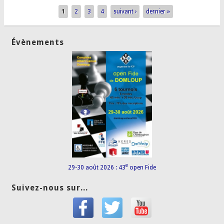
1
2
3
4
suivant ›
dernier »
Pages
Évènements
e
29-30 août 2026 : 43
open Fide
Suivez-nous sur...