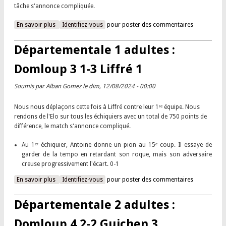
tâche s'annonce compliquée.
En savoir plus
à propos de Départementale 2 adultes : Rennes Echecs 2 3-1
Identifiez-vous
pour poster des commentaires
Domloup 5
Départementale 1 adultes :
Domloup 3 1-3 Liffré 1
Soumis par
Alban Gomez
le dim, 12/08/2024 - 00:00
Nous nous déplaçons cette fois à Liffré contre leur 1ʳᵉ équipe. Nous
rendons de l'Elo sur tous les échiquiers avec un total de 750 points de
différence, le match s'annonce compliqué.
Au 1ᵉʳ échiquier, Antoine donne un pion au 15ᵉ coup. Il essaye de
garder de la tempo en retardant son roque, mais son adversaire
creuse progressivement l'écart. 0-1
En savoir plus
à propos de Départementale 1 adultes : Domloup 3 1-3 Liffré
Identifiez-vous
pour poster des commentaires
1
Départementale 2 adultes :
Domloup 4 2-2 Guichen 3