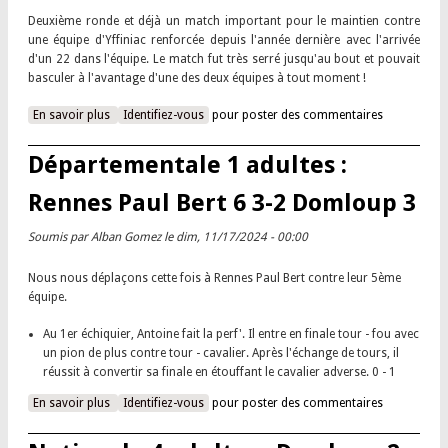
Deuxième ronde et déjà un match important pour le maintien contre
une équipe d'Yffiniac renforcée depuis l'année dernière avec l'arrivée
d'un 22 dans l'équipe. Le match fut très serré jusqu'au bout et pouvait
basculer à l'avantage d'une des deux équipes à tout moment !
En savoir plus
à propos de Nationale 2 adultes : Domloup 1 3-4 Yffiniac 1
Identifiez-vous
pour poster des commentaires
Départementale 1 adultes :
Rennes Paul Bert 6 3-2 Domloup 3
Soumis par
Alban Gomez
le dim, 11/17/2024 - 00:00
Nous nous déplaçons cette fois à Rennes Paul Bert contre leur 5ème
équipe.
Au 1er échiquier, Antoine fait la perf'. Il entre en finale tour - fou avec
un pion de plus contre tour - cavalier. Après l'échange de tours, il
réussit à convertir sa finale en étouffant le cavalier adverse. 0 - 1
En savoir plus
à propos de Départementale 1 adultes : Rennes Paul Bert 6 3-
Identifiez-vous
pour poster des commentaires
2 Domloup 3