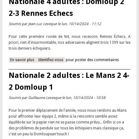
Nationale 4 adultes : Domloup 2
2-3 Rennes Echecs
Soumis par
Jean-Luc Leveque
le lun, 10/14/2024 - 11:12
Pour cette première ronde de N4, nous recevons Rennes Échecs. A
priori, rien d'insurmontable, nos adversaires alignent trois 1399 sur les
trois derniers échiquiers.
En savoir plus
à propos de Nationale 4 adultes : Domloup 2 2-3 Rennes
Identifiez-vous
pour poster des commentaires
Echecs
Nationale 2 adultes : Le Mans 2 4-
2 Domloup 1
Soumis par
Guillaume Levesque
le lun, 10/14/2024 - 10:58
Pour le premier déplacement de l'année, nous nous rendons au Mans
pour affronter leur équipe 2, même si la rencontre semble assez
équilibrée sur le papier rien ne se passe comme prévu... Enfin si on a
des problèmes de pendule sur tous les échiquiers mais classique ça,
c'est un peu la Domloupean'touch !