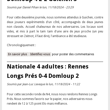
Soumis par
Daniel Pihan
le lun, 11/18/2024 - 23:29
Pour cette deuxième journée, nous sommes attendus à Guichen, contre
deux joueurs expérimentés d'un côté, accompagnés de deux jeunes
non classés. Accueil chaleureux de nos adversaires. Les locaux sont
vides, et mis à part le tam tam d'une aire de jeux proche (un peu
stressant en Zeitnot, il faut dire), l'ambiance a été studieuse.
Chronologiquement :
En savoir plus
à propos de Départementale 2 adultes : Domloup 4 2-2
Identifiez-vous
pour poster des commentaires
Guichen 3
Nationale 4 adultes : Rennes
Longs Prés 0-4 Domloup 2
Soumis par
Jean-Luc Leveque
le lun, 11/18/2024 - 11:22
Pour cette seconde ronde de N4, nous nous rendons Rennes Longs
Prés. Nous sommes favoris sur le papier, nos adversaires nous
rendent de 12 à 125 point Elo mais méfiance.