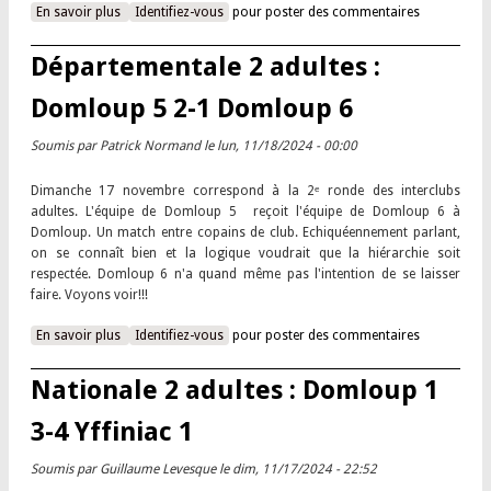
En savoir plus
à propos de Nationale 4 adultes : Rennes Longs Prés 0-4
Identifiez-vous
pour poster des commentaires
Domloup 2
Départementale 2 adultes :
Domloup 5 2-1 Domloup 6
Soumis par
Patrick Normand
le lun, 11/18/2024 - 00:00
Dimanche 17 novembre correspond à la 2ᵉ ronde des interclubs
adultes. L'équipe de Domloup 5 reçoit l'équipe de Domloup 6 à
Domloup. Un match entre copains de club. Echiquéennement parlant,
on se connaît bien et la logique voudrait que la hiérarchie soit
respectée. Domloup 6 n'a quand même pas l'intention de se laisser
faire. Voyons voir!!!
En savoir plus
à propos de Départementale 2 adultes : Domloup 5 2-1
Identifiez-vous
pour poster des commentaires
Domloup 6
Nationale 2 adultes : Domloup 1
3-4 Yffiniac 1
Soumis par
Guillaume Levesque
le dim, 11/17/2024 - 22:52