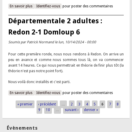
En savoir plus
à propos de Nationale 2 adultes : Le Mans 2 4-2 Domloup 1
Identifiez-vous
pour poster des commentaires
Départementale 2 adultes :
Redon 2-1 Domloup 6
Soumis par
Patrick Normand
le lun, 10/14/2024 - 00:00
Pour cette première ronde, nous nous rendons à Redon. On arrive un
peu en avance et comme nous sommes tous là, on va commencer
avant 14 heures. Ce qui nous permettrait en théorie de finir plus tôt (la
théorie n'est pas notre point fort).
Nous voilà donc installés et c'est parti.
En savoir plus
à propos de Départementale 2 adultes : Redon 2-1 Domloup
Identifiez-vous
pour poster des commentaires
6
« premier
‹ précédent
…
2
3
4
5
6
7
8
Pages
9
10
…
suivant ›
dernier »
Évènements