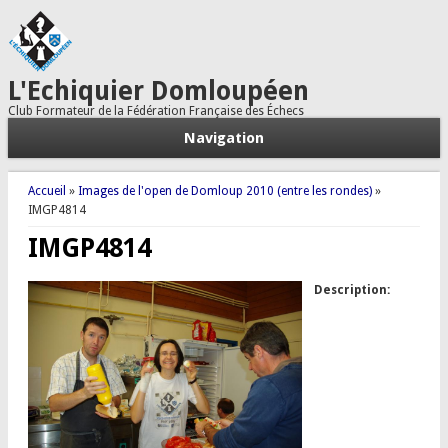
L'Echiquier Domloupéen
Club Formateur de la Fédération Française des Échecs
Navigation
Vous êtes ici
Accueil
»
Images de l'open de Domloup 2010 (entre les rondes)
»
IMGP4814
IMGP4814
Description: