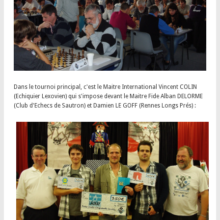
Dans le tournoi principal, c'est le Maitre International Vincent COLIN
(Echiquier Lexovien) qui s'impose devant le Maitre Fide Alban DELORME
(Club d'Echecs de Sautron) et Damien LE GOFF (Rennes Longs Prés) :