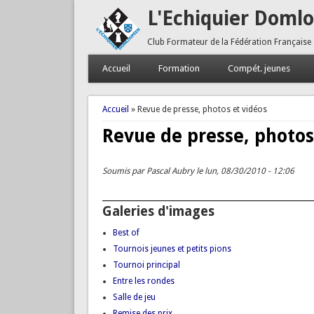
L'Echiquier Doml
Club Formateur de la Fédération Française
Accueil
Formation
Compét. jeunes
Vous êtes ici
Accueil
» Revue de presse, photos et vidéos
Revue de presse, photos
Soumis par
Pascal Aubry
le lun, 08/30/2010 - 12:06
Galeries d'images
Best of
Tournois jeunes et petits pions
Tournoi principal
Entre les rondes
Salle de jeu
Remise des prix