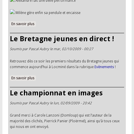
Alexandre fait une belle performance
Milène gère enfin sa pendule et encaisse
En savoir plus
à propos de Bretagne jeunes : résultats ronde 1 et
appariements ronde 2
Le Bretagne jeunes en direct !
Soumis par
Pascal Aubry
le mar, 02/10/2009 - 00:27
Retrouvez dès ce soir les premiers résultats du Bretagne jeunes qui
commence aujourd’hui à Locminé dans la rubrique
Evènements
!
En savoir plus
à propos de Le Bretagne jeunes en direct !
Le championnat en images
Soumis par
Pascal Aubry
le lun, 02/09/2009 - 20:42
Grand merci à Carole Lanzoni (Domloup) qui est l’auteur de la
majorité des clichés, Pierrick Panier (Ploërmel), ainsi qu’à tous ceux
qui nous en ont envoyé.