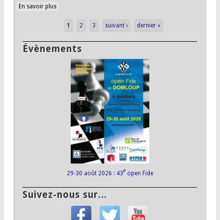
En savoir plus
à propos de Le championnat en images
1
2
3
suivant ›
dernier »
Pages
Évènements
e
29-30 août 2026 : 43
open Fide
Suivez-nous sur...