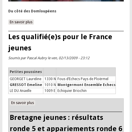
Du côté des Domloupéens
En savoir plus
à propos de Bretagne jeunes : podiums et qualifiés pour le
France jeunes
Les qualifié(e)s pour le France
jeunes
Soumis par
Pascal Aubry
le ven, 02/13/2009 - 23:12
Petites poussines
GEORGET Laureline
1330 N
Fous d’Echecs Pays de Ploërmel
GRESSOT Emeline
1010 N
Montgermont Ensemble Echecs
LE DU Anaelle
1009 E
Echiquier Briochin
En savoir plus
à propos de Les qualifié(e)s pour le France jeunes
Bretagne jeunes : résultats
ronde 5 et appariements ronde 6