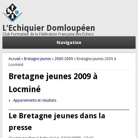
L'Echiquier Domloupéen
Club Formateur de la Fédération Française des Échecs
Navigation
Vous êtes ici
Accueil
»
Bretagne jeunes
»
2000-2009
» Bretagne jeunes 2009 à
Locminé
Bretagne jeunes 2009 à
Locminé
Appariements et résultats
Le Bretagne jeunes dans la
presse
Soumis par
Pascal Aubry
le lun, 02/16/2009 - 12:16