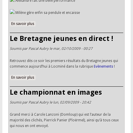
Alexandre fait une belle performance
Milène gère enfin sa pendule et encaisse
En savoir plus
à propos de Bretagne jeunes : résultats ronde 1 et
appariements ronde 2
Le Bretagne jeunes en direct !
Soumis par
Pascal Aubry
le mar, 02/10/2009 - 00:27
Retrouvez dès ce soir les premiers résultats du Bretagne jeunes qui
commence aujourd’hui à Locminé dans la rubrique
Evènements
!
En savoir plus
à propos de Le Bretagne jeunes en direct !
Le championnat en images
Soumis par
Pascal Aubry
le lun, 02/09/2009 - 20:42
Grand merci à Carole Lanzoni (Domloup) qui est l’auteur de la
majorité des clichés, Pierrick Panier (Ploërmel), ainsi qu’à tous ceux
qui nous en ont envoyé.