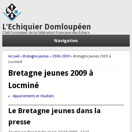
L'Echiquier Domloupéen
Club Formateur de la Fédération Française des Échecs
Navigation
Vous êtes ici
Accueil
»
Bretagne jeunes
»
2000-2009
» Bretagne jeunes 2009 à
Locminé
Bretagne jeunes 2009 à
Locminé
Appariements et résultats
Le Bretagne jeunes dans la
presse
Soumis par
Pascal Aubry
le lun, 02/16/2009 - 12:16