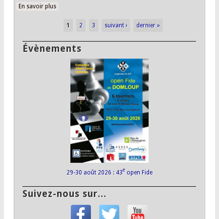
En savoir plus
à propos de Le championnat en images
1
2
3
suivant ›
dernier »
Pages
Évènements
e
29-30 août 2026 : 43
open Fide
Suivez-nous sur...