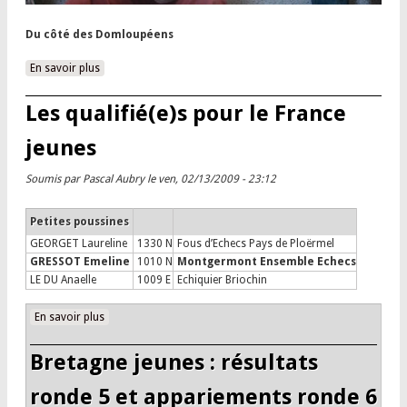
Du côté des Domloupéens
En savoir plus
à propos de Bretagne jeunes : podiums et qualifiés pour le
France jeunes
Les qualifié(e)s pour le France
jeunes
Soumis par
Pascal Aubry
le ven, 02/13/2009 - 23:12
Petites poussines
GEORGET Laureline
1330 N
Fous d’Echecs Pays de Ploërmel
GRESSOT Emeline
1010 N
Montgermont Ensemble Echecs
LE DU Anaelle
1009 E
Echiquier Briochin
En savoir plus
à propos de Les qualifié(e)s pour le France jeunes
Bretagne jeunes : résultats
ronde 5 et appariements ronde 6