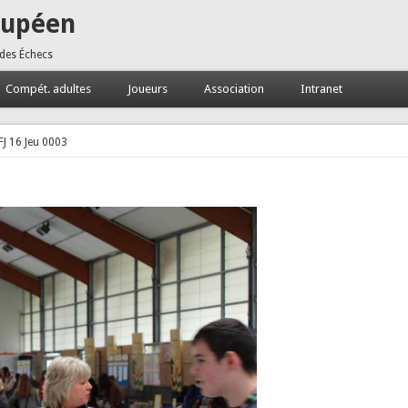
oupéen
 des Échecs
Compét. adultes
Joueurs
Association
Intranet
FJ 16 Jeu 0003