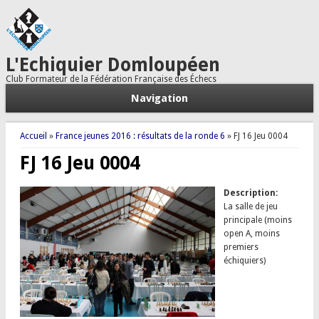
L'Echiquier Domloupéen
Club Formateur de la Fédération Française des Échecs
Navigation
Vous êtes ici
Accueil
»
France jeunes 2016 : résultats de la ronde 6
» FJ 16 Jeu 0004
FJ 16 Jeu 0004
Description:
La salle de jeu
principale (moins
open A, moins
premiers
échiquiers)