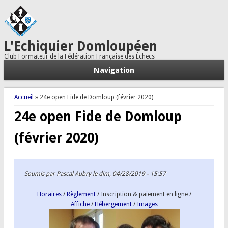
L'Echiquier Domloupéen
Club Formateur de la Fédération Française des Échecs
Navigation
Vous êtes ici
Accueil
» 24e open Fide de Domloup (février 2020)
24e open Fide de Domloup
(février 2020)
Soumis par
Pascal Aubry
le dim, 04/28/2019 - 15:57
Horaires
/
Règlement
/ Inscription & paiement en ligne /
Affiche
/
Hébergement
/
Images